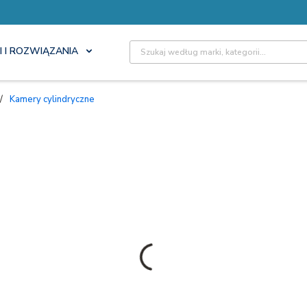
Site Search
I I ROZWIĄZANIA
/
Kamery cylindryczne