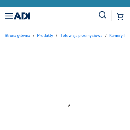
Site Search
{
menu
Strona główna
/
Produkty
/
Telewizja przemysłowa
/
Kamery IP