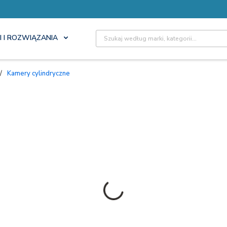
Site Search
I I ROZWIĄZANIA
/
Kamery cylindryczne