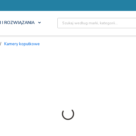
Site Search
I I ROZWIĄZANIA
/
Kamery kopułkowe