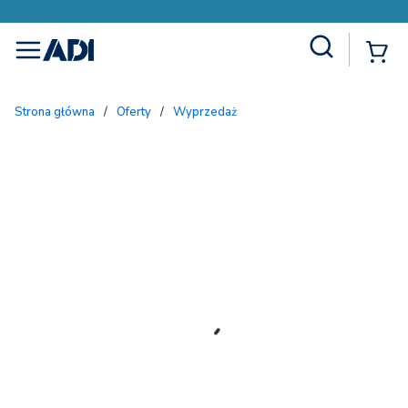
Site Search
{
menu
Strona główna
/
Oferty
/
Wyprzedaż