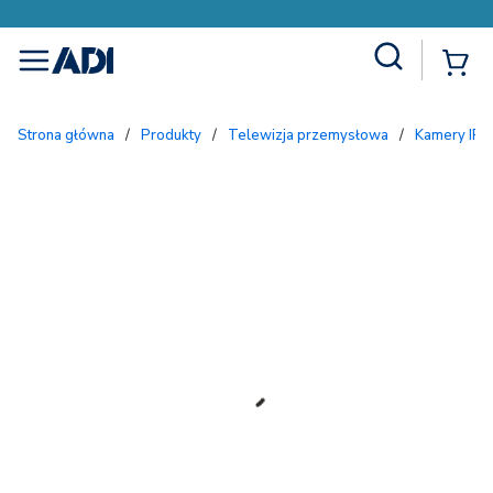
Site Search
{
menu
Strona główna
/
Produkty
/
Telewizja przemysłowa
/
Kamery IP