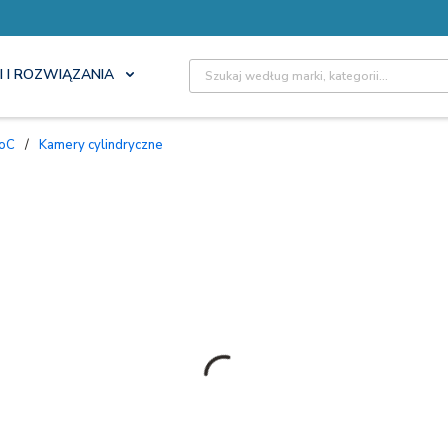
Site Search
I I ROZWIĄZANIA
DoC
/
Kamery cylindryczne