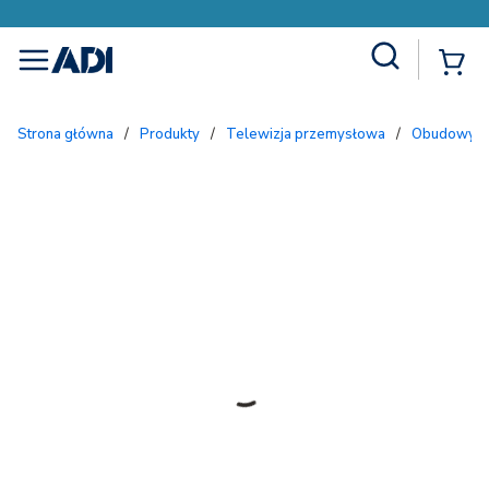
Site Search
{
menu
Strona główna
/
Produkty
/
Telewizja przemysłowa
/
Obudowy i