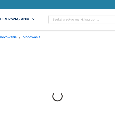
Site Search
I I ROZWIĄZANIA
 mocowania
/
Mocowania