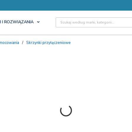
Site Search
I I ROZWIĄZANIA
 mocowania
/
Skrzynki przyłączeniowe