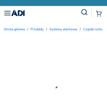
Site Search
{
menu
Strona główna
/
Produkty
/
Systemy alarmowe
/
Czujniki ruchu 