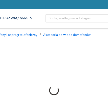
Site Search
I I ROZWIĄZANIA
ny i osprzęt telefoniczny
/
Akcesoria do wideo domofonów