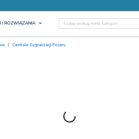
Site Search
I I ROZWIĄZANIA
owe
/
Centrale Sygnalizacji Pożaru