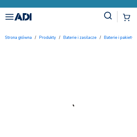
Site Search
{
menu
Strona główna
/
Produkty
/
Baterie i zasilacze
/
Baterie i pakiety b