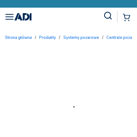
Site Search
{
menu
Strona główna
/
Produkty
/
Systemy pożarowe
/
Centrale pożar