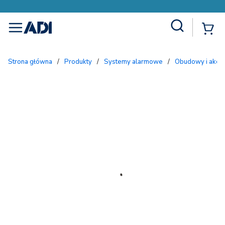
Site Search
{
menu
Strona główna
/
Produkty
/
Systemy alarmowe
/
Obudowy i akc