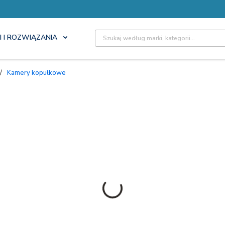
Site Search
I I ROZWIĄZANIA
/
Kamery kopułkowe