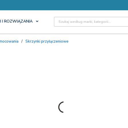
Site Search
I I ROZWIĄZANIA
 mocowania
/
Skrzynki przyłączeniowe