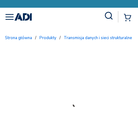
Site Search
{
menu
Strona główna
/
Produkty
/
Transmisja danych i sieci strukturalne
/