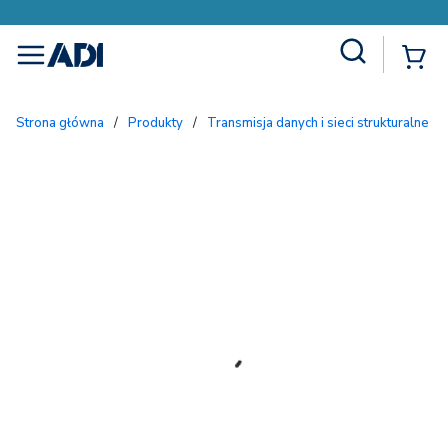
Site Search
{
menu
Strona główna
/
Produkty
/
Transmisja danych i sieci strukturalne
/