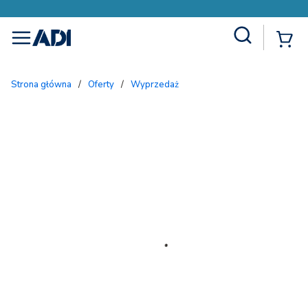
Site Search
{
menu
Strona główna
/
Oferty
/
Wyprzedaż