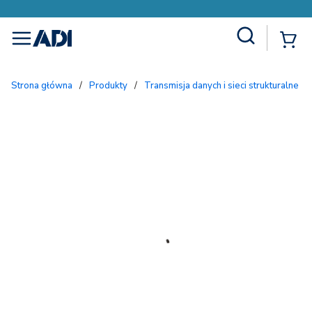
Site Search
{
menu
Strona główna
/
Produkty
/
Transmisja danych i sieci strukturalne
/