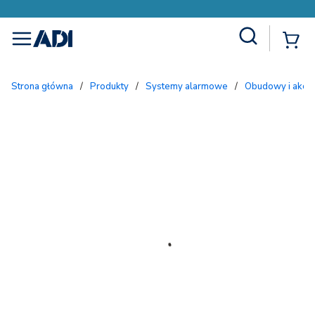
Site Search
{
menu
Strona główna
/
Produkty
/
Systemy alarmowe
/
Obudowy i akc