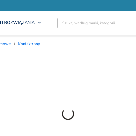
Site Search
I I ROZWIĄZANIA
armowe
/
Kontaktrony