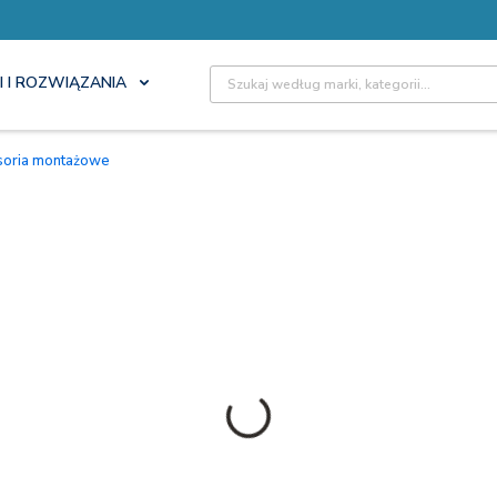
Site Search
I I ROZWIĄZANIA
esoria montażowe