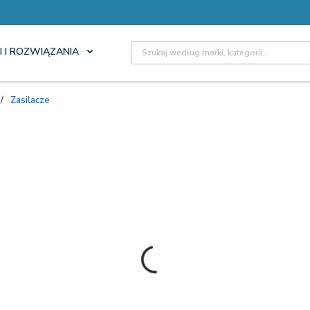
Site Search
I I ROZWIĄZANIA
/
Zasilacze