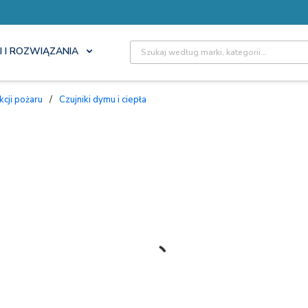
Site Search
I I ROZWIĄZANIA
kcji pożaru
/
Czujniki dymu i ciepła