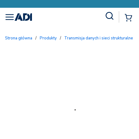
Site Search
{
menu
Strona główna
/
Produkty
/
Transmisja danych i sieci strukturalne
/