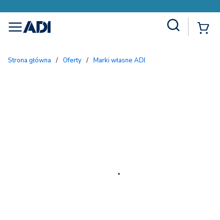
Site Search
{
menu
Strona główna
/
Oferty
/
Marki własne ADI