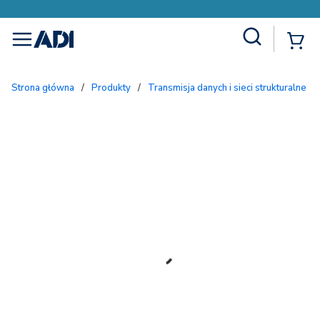
Site Search
{
menu
Strona główna
/
Produkty
/
Transmisja danych i sieci strukturalne
/