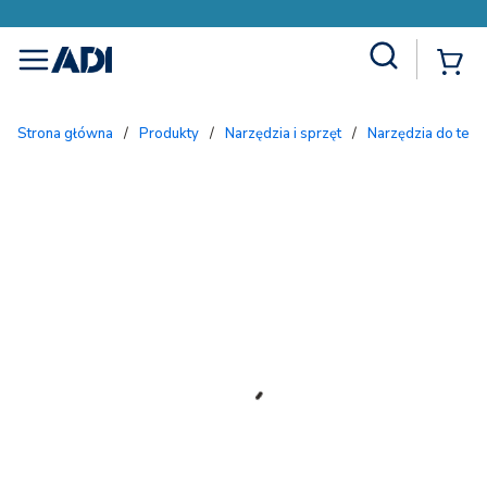
Site Search
{
menu
Strona główna
/
Produkty
/
Narzędzia i sprzęt
/
Narzędzia do te