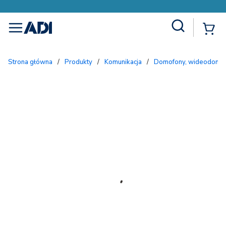
Site Search
{
menu
Strona główna
/
Produkty
/
Komunikacja
/
Domofony, wideodomofo