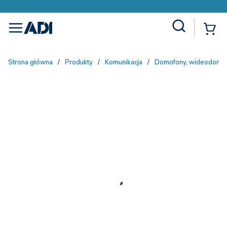
Site Search
{
menu
Strona główna
/
Produkty
/
Komunikacja
/
Domofony, wideodomofo