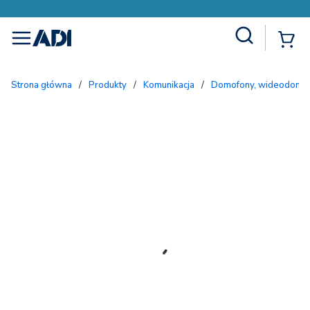
Site Search
{
menu
Strona główna
/
Produkty
/
Komunikacja
/
Domofony, wideodomofo