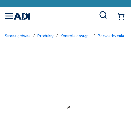
Site Search
{
menu
Strona główna
/
Produkty
/
Kontrola dostępu
/
Poświadczenia
/