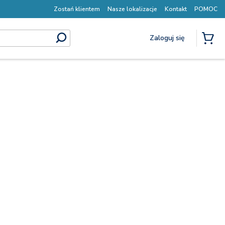
Zostań klientem
Nasze lokalizacje
Kontakt
POMOC
Zaloguj się
submit search
{0} P