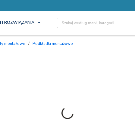
Site Search
I I ROZWIĄZANIA
nty montażowe
/
Podkładki montażowe