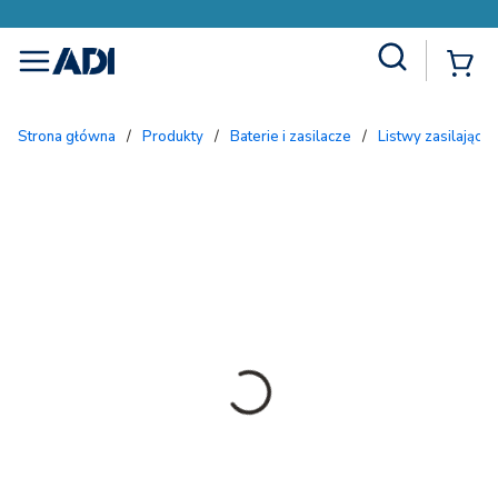
Site Search
{
menu
Strona główna
/
Produkty
/
Baterie i zasilacze
/
Listwy zasilające