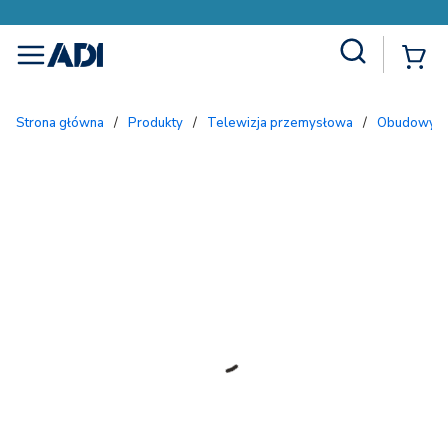
Site Search
{
menu
Strona główna
/
Produkty
/
Telewizja przemysłowa
/
Obudowy i