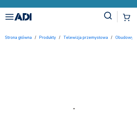
Site Search
{
menu
Strona główna
/
Produkty
/
Telewizja przemysłowa
/
Obudowy i