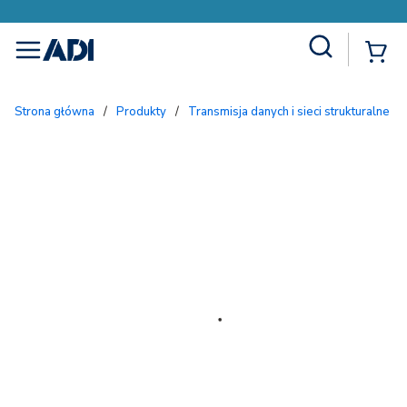
Site Search
{
menu
Strona główna
/
Produkty
/
Transmisja danych i sieci strukturalne
/