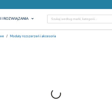
Site Search
I I ROZWIĄZANIA
owe
/
Moduły rozszerzeń i akcesoria