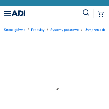
Site Search
{
menu
Strona główna
/
Produkty
/
Systemy pożarowe
/
Urządzenia dete