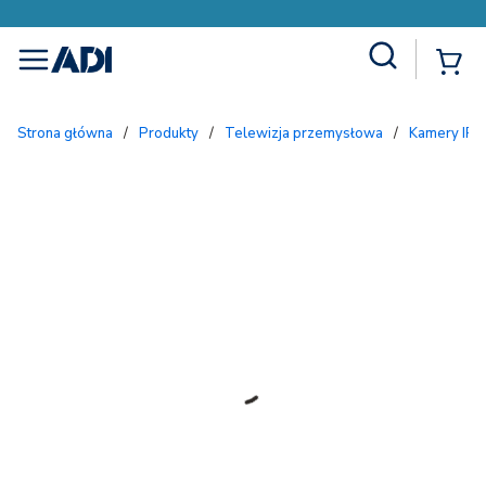
Site Search
{
menu
Strona główna
/
Produkty
/
Telewizja przemysłowa
/
Kamery IP