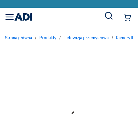
Site Search
{
menu
Strona główna
/
Produkty
/
Telewizja przemysłowa
/
Kamery IP