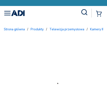
Site Search
{
menu
Strona główna
/
Produkty
/
Telewizja przemysłowa
/
Kamery IP