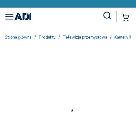
Site Search
{
menu
Strona główna
/
Produkty
/
Telewizja przemysłowa
/
Kamery IP