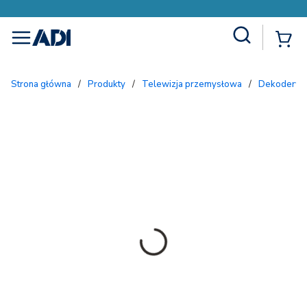
Site Search
{
menu
Strona główna
/
Produkty
/
Telewizja przemysłowa
/
Dekodery 