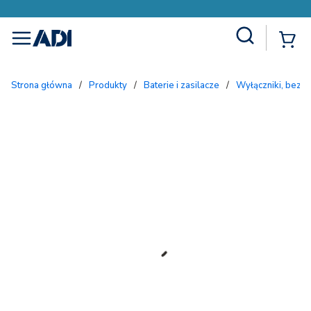
Site Search
{
menu
Strona główna
/
Produkty
/
Baterie i zasilacze
/
Wyłączniki, bezpi