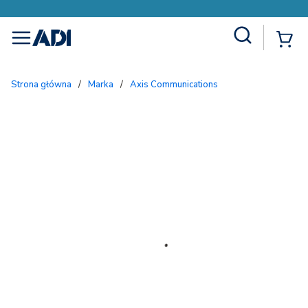
Site Search
{
menu
Strona główna
/
Marka
/
Axis Communications