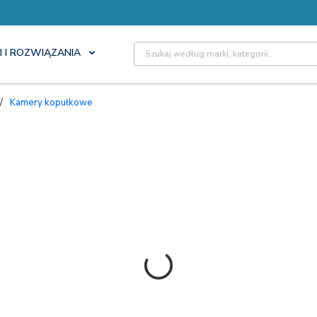
Site Search
I I ROZWIĄZANIA
/
Kamery kopułkowe